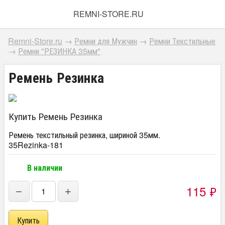
REMNI-STORE.RU
Remni-Store.ru
→
Ремни для Мужчин
→
Ремни Текстильные
→
Ремни "РЕЗИНКА 35мм"
Ремень Резинка
Купить Ремень Резинка
Ремень текстильный резинка, шириной 35мм.
35Rezinka-181
В наличии
115
₽
−
+