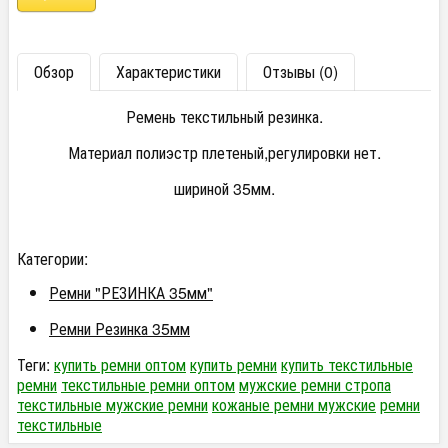
Обзор
Характеристики
Отзывы (0)
Ремень текстильный резинка.
Материал полиэстр плетеный,регулировки нет.
шириной 35мм.
Категории:
Ремни "РЕЗИНКА 35мм"
Ремни Резинка 35мм
Теги:
купить ремни оптом
купить ремни
купить текстильные
ремни
текстильные ремни оптом
мужские ремни стропа
текстильные мужские ремни
кожаные ремни мужские
ремни
текстильные