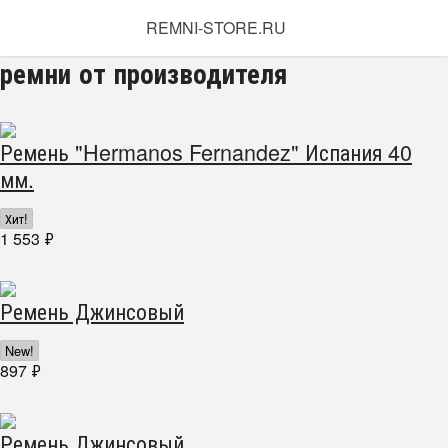
REMNI-STORE.RU
ремни от производителя
Ремень "Hermanos Fernandez" Испания 40
мм.
Хит!
1 553
₽
Ремень Джинсовый
New!
897
₽
Ремень Джинсовый