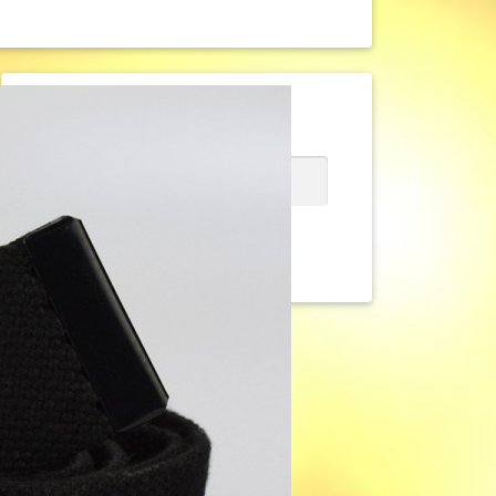
Артикул:
40Stropa-038
В наличии
230
₽

