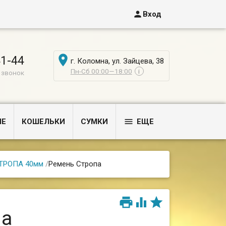

Вход

41-44
г. Коломна, ул. Зайцева, 38
Пн-Сб 00:00—18:00
i
 звонок

ЫЕ
КОШЕЛЬКИ
СУМКИ
ЕЩЕ
СТРОПА 40мм
/
Ремень Стропа



па