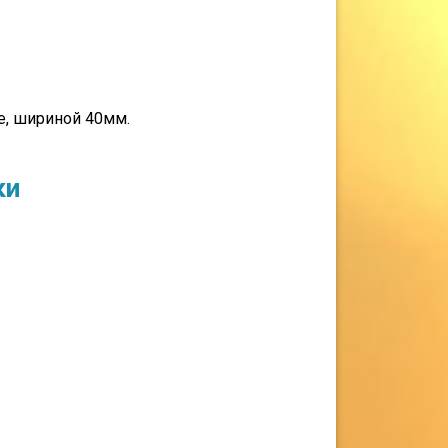
е, шириной 40мм.
ки