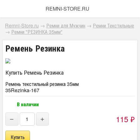
REMNI-STORE.RU
Remni-Store.ru
→
Ремни для Мужчин
→
Ремни Текстильные
→
Ремни "РЕЗИНКА 35мм"
Ремень Резинка
Купить Ремень Резинка
Ремень текстильный резинка 35мм
35Rezinka-167
В наличии
115
₽
−
+