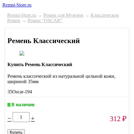
Remni-Store.ru
Remni-Store.ru
→
Ремни для Мужчин
→
Классические
Ремни
→
Ремни "OSCAR"
Ремень Классический
Купить Ремень Классический
Ремень классический из натуральной цельной кожи,
шириной 35мм
35Oscar-194
В наличии
−
+
312
₽