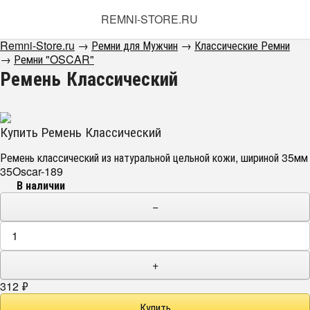
REMNI-STORE.RU
Remni-Store.ru
→
Ремни для Мужчин
→
Классические Ремни
→
Ремни "OSCAR"
Ремень Классический
Купить Ремень Классический
Ремень классический из натуральной цельной кожи, шириной 35мм
35Oscar-189
В наличии
−
+
312
₽