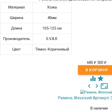
Материал
Кожа
Ширина
40мм
Длина
105-125 см
Производитель
S.V.A.R.
Цвет
Тёмно-Коричневый
680
500
₽
₽





Ремень Женский
Артикул: 
В наличии