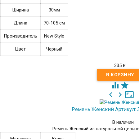
Ширина
30мм
Длина
70-105 см
Производитель
New Style
Цвет
Черный
335
₽





Ремень Женский
Артикул: 
В наличии
Ремень Женский из натуральной цельн
Материал
Кожа