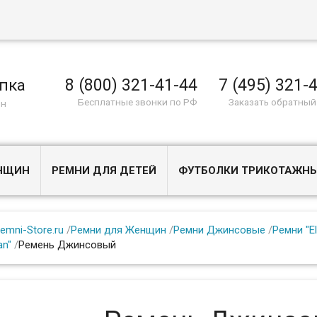
8 (800) 321-41-44
7 (495) 321-
пка
Бесплатные звонки по РФ
Заказать обратный
ин
ЕНЩИН
РЕМНИ ДЛЯ ДЕТЕЙ
ФУТБОЛКИ ТРИКОТАЖН
emni-Store.ru
/
Ремни для Женщин
/
Ремни Джинсовые
/
Ремни "E
n"
/
Ремень Джинсовый