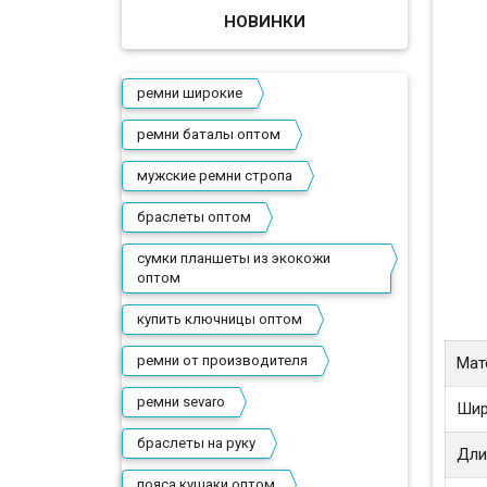
НОВИНКИ
ремни широкие
ремни баталы оптом
мужские ремни стропа
браслеты оптом
сумки планшеты из экокожи
оптом
купить ключницы оптом
ремни от производителя
Мат
ремни sevaro
Шир
браслеты на руку
Дли
пояса кушаки оптом