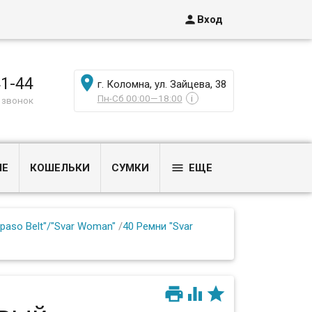

Вход

41-44
г. Коломна, ул. Зайцева, 38
Пн-Сб 00:00—18:00
i
 звонок

ЫЕ
КОШЕЛЬКИ
СУМКИ
ЕЩЕ
lpaso Belt"/"Svar Woman"
/
40 Ремни "Svar


