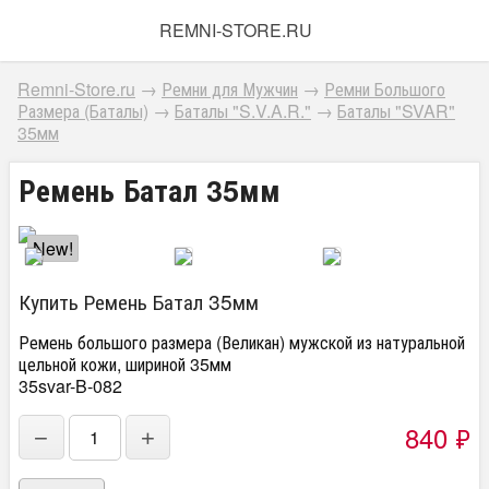
REMNI-STORE.RU
Remni-Store.ru
→
Ремни для Мужчин
→
Ремни Большого
Размера (Баталы)
→
Баталы "S.V.A.R."
→
Баталы "SVAR"
35мм
Ремень Батал 35мм
New!
Купить Ремень Батал 35мм
Ремень большого размера (Великан) мужской из натуральной
цельной кожи, шириной 35мм
35svar-B-082
840
₽
−
+