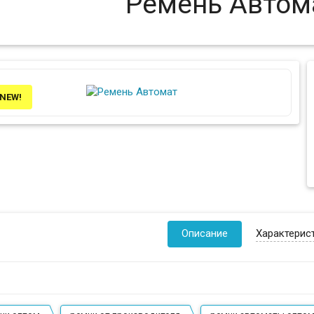
Ремень Автом
NEW!
Описание
Характерис