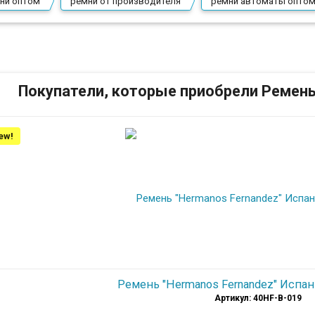
ни оптом
ремни от производителя
ремни автоматы опто
Покупатели, которые приобрели Ремень
ew!
Ремень "Hermanos Fernandez" Испан
Артикул: 40HF-В-019