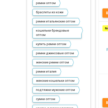
ремни оптом
браслеты из кожи
ремни итальянские оптом
N
Пр
кошельки брендовые
оптом
купить ремни оптом
ремни джинсовые оптом
женские ремни оптом
ремни италия
женские кошельки оптом
А
подтяжки мужские оптом
сумки оптом
Р