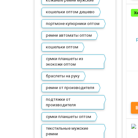
кожаные ремни мужские
к
кошельки оптом дешево
Хи
портмоне купюрники оптом
ремни автоматы оптом
Пр
кошельки оптом
сумки планшеты из
экокожи оптом
браслеты на руку
ремни от производителя
Ар
подтяжки от
производителя
сумки планшеты оптом
Ис
текстильные мужские
ремни