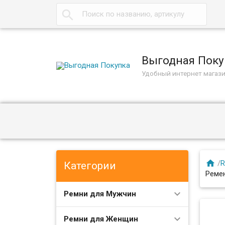

Выгодная Поку
Удобный интернет магаз

/
R
Категории
Реме
Ремни для Мужчин
Ремни для Женщин