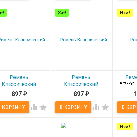
ожи Оленя, шириной 35
натуральной цельной
мм
кожи, шириной 35мм
Матер
Материал
Кожа
Материал
Кожа
т!
Хит!
New!
Шири
Оленя
Ширина
35мм
Дли
Ширина
35мм
Длина
105-125
Длина
105-125
см
Произво
см
Производитель
Oscar
Цве
оизводитель
Olio
Цвет
Черный
Rosti
Цвет
Черный
Ремень
Ремень
Рем
Артикул: 
Классический
Классический
тикул: 35DNKA-buj-0149
Артикул: 35DNKA-buj-0151
897
₽
897
₽
1
В наличии
В наличии
Ремень к




цельной
Ремень Классический
Ремень Классический
кожи, 
дутый из натуральной
дутый из натуральной
пряжка За
разно фактурной
разно фактурной
панской кожи,шириной
Испанской кожи,шириной
Матер
New!
35мм
35мм
Шири
Материал
Кожа
Материал
Кожа