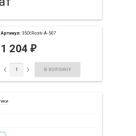
ат
Артикул:
35Ol.Rosti-А-507
1 204
₽


тики