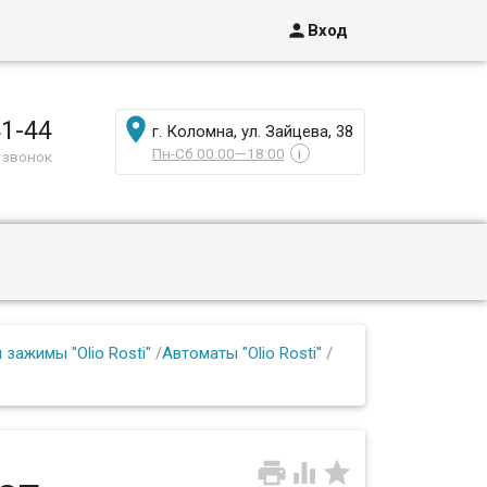

Вход

41-44
г. Коломна, ул. Зайцева, 38
Пн-Сб 00:00—18:00
i
 звонок
 зажимы "Olio Rosti"
/
Автоматы "Olio Rosti"
/


