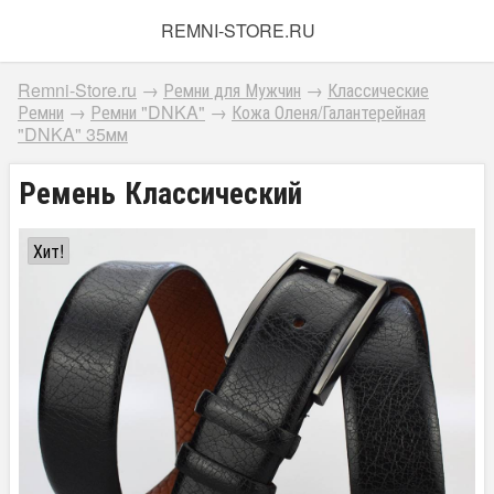
REMNI-STORE.RU
Remni-Store.ru
→
Ремни для Мужчин
→
Классические
Ремни
→
Ремни "DNKA"
→
Кожа Оленя/Галантерейная
"DNKA" 35мм
Ремень Классический
Хит!