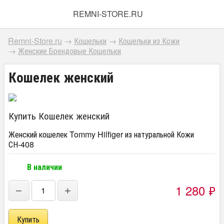
REMNI-STORE.RU
Remni-Store.ru
→
Кошельки
→
Кошельки из Кожи
→
Женские Брендовые Кошельки
Кошелек женский
Купить Кошелек женский
Женский кошелек Tommy Hilfiger​ из натуральной Кожи
СН-408
В наличии
1 280
₽
−
+