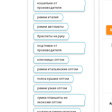
кошельки от
производителя
ремни италия
ремни автоматы
браслеты на руку
подтяжки от
Пр
производителя
ключницы оптом
ремни итальянские оптом
пояса кушаки оптом
ремни узкие оптом
сумки планшеты из
экокожи оптом
А
кожаные ремни мужские