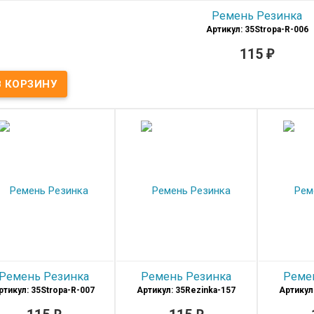
Ремень Резинка
Артикул: 35Stropa-R-006
115
₽
В наличии
Ремень текстильный резинка
Материал
Текстиль
Ширина
35мм
Длина
105-120(+15) см
оизводитель
Россия
Цвет
Черный
Ремень Резинка
Ремень Резинка
Реме
ртикул: 35Stropa-R-007
Артикул: 35Rezinka-157
Артикул