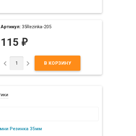
Артикул:
35Rezinka-205
115
₽


тики
мни Резинка 35мм