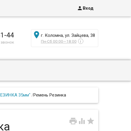

Вход

41-44
г. Коломна, ул. Зайцева, 38
Пн-Сб 00:00—18:00
i
 звонок
РЕЗИНКА 35мм"
/
Ремень Резинка



ка