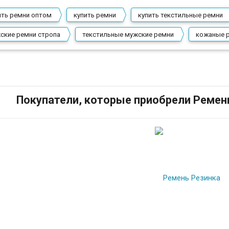
ить ремни оптом
купить ремни
купить текстильные ремни
ские ремни стропа
текстильные мужские ремни
кожаные 
Покупатели, которые приобрели Ремень