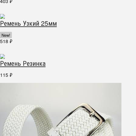
403
₽
Ремень Узкий 25мм
New!
518
₽
Ремень Резинка
115
₽