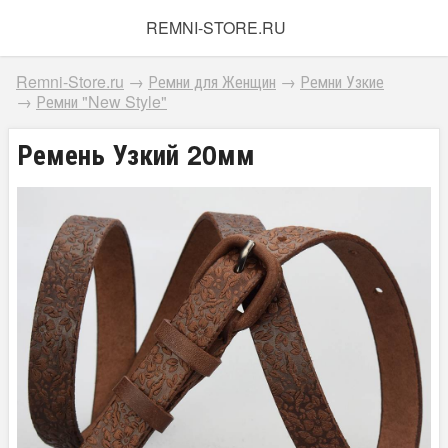
REMNI-STORE.RU
Remni-Store.ru
→
Ремни для Женщин
→
Ремни Узкие
→
Ремни "New Style"
Ремень Узкий 20мм