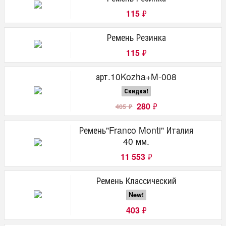
115
₽
Ремень Резинка
115
₽
арт.10Kozha+M-008
Скидка!
280
₽
405
₽
Ремень"Franсo Monti" Италия
40 мм.
11 553
₽
Ремень Классический
New!
403
₽