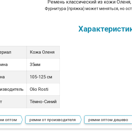
Ремень классический из кожи Оленя,
Фурнитура (пряжка) может меняться, но ост
Характеристи
ериал
Кожа Оленя
ина
35мм
на
105-125 см
изводитель
Olio Rosti
т
Тёмно-Синий
ни оптом
ремни от производителя
ремни оптом дешево