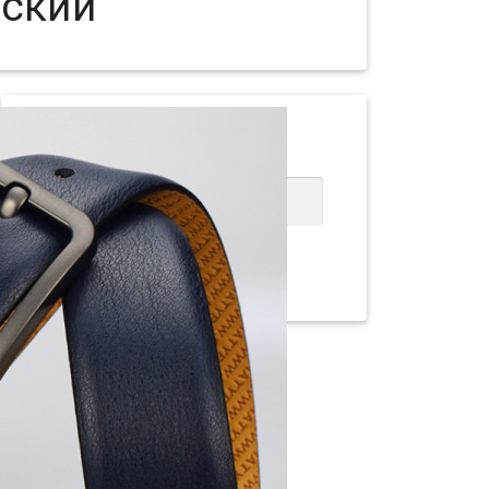
еский
Артикул:
35Ol.Rosti-172
В наличии
897
₽

