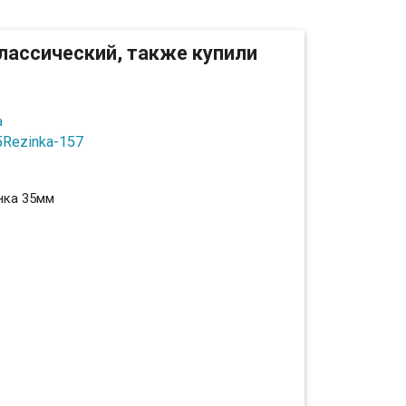
лассический, также купили
5Rezinka-157
нка 35мм