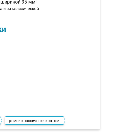
 шириной 35 мм!
ается классической.
ки
ремни классические оптом