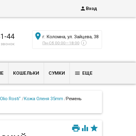

Вход

41-44
г. Коломна, ул. Зайцева, 38
Пн-Сб 00:00—18:00
i
 звонок

ЫЕ
КОШЕЛЬКИ
СУМКИ
ЕЩЕ
Olio Rosti"
/
Кожа Оленя 35mm
/
Ремень


