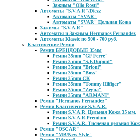
Зажимы "Olio Rosti"
Автоматы "S.V.A.R"/Diezz
Автоматы "SVAR"
Автоматы "SVAR" Цельная Кожа
Зажимы "S.V.A.R"
Автоматы и Зажимы Hermanos Fernandez
Автоматы Klassic по 500 - 700 руб.
Классические Ремни
Ремни БРЕНДОВЫЕ 35мм
Ремни 35mm "GF Ferre"
Ремни 35mm "S.F.Dupont"
Ремни 35mm "Brioni"
Ремни 35mm "Boss"
Ремни 35mm СК
Ремни 35mm "Tommy Hilfiger"
Ремни 35mm "Zegna"
Ремни 35mm "ARMANI"
Ремни "Hermanos Fernandez"
Ремни Классические S.V.A.R.
Ремни S.V.A.R. Цельная Кожа 35 мм.
Ремни S.V.A.R.Premium
Ремни S.V.A.R. Тисненая цельная Кож
Ремни "OSCAR"
Ремни "MB/New Style"