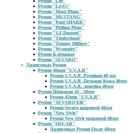
Ремни "Lee"
Ремни "Levi's"
Ремни "Mont Blanc"
Ремни "MUSTANG"
Ремни "Paul SHARK"
Ремни "Philipp Plein"
Ремни "S.F.Dupont"
Ремни "Timberland"
Ремни "Tommy Hilfiger"
Ремни "Wrangler"
Ремни Клёпаные
Ремни "SEVARO"
Джинсовые Ремни
Ремни 40mm "S.V.A.R"
Ремни S.V.A.R. Premium 40 мм
Ремни S.V.A.R. Цельная Кожа 40мм
Ремни S.V.A.R. линейка 40мм
Ремни Широкие 45 - 50мм
Ремни 45mm "S.V.A.R"
Ремни "SEVARO Elit"
Ремни Sevaro шириной 40мм
Ремни "New Style"
Ремни New Style шириной 40мм
Ремни "OSCAR"
Джинсовые Ремни Oscar 40мм