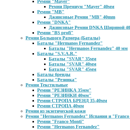
Ремни "Mayer"
Ремни Премиум "Mayer" 40мм
Ремни "MB"
Джинсовые Ремни "MB" 40mm
Ремни "DNKA"
Джинсовые Ремни DNKA Шириной 40
Ремни "BS profi"
Ремни Большого Размера (Баталы)
Баталы "Hermanos Fernandez"
Баталы "Hermanos Fernandez" 40 мм
Баталы "S.V.A.R."
Баталы "SVAR" 35мм
Баталы "SVAR" 40мм
Баталы "SVAR" 45мм
Баталы бренды
Баталы "Резинка"
Ремни Текстильные
Ремни "РЕЗИНКА 35мм"
Ремни "РЕЗИНКИ 40мм"
Ремни СТРОПА БРЕНД 35-40мм
Ремни СТРОПА 40мм
Ремни из экзотической кожи
Ремни "Hermanos Fernandez" Испания и "Franсo
Ремни "Franсo Monti"
Ремни "Hermanos Fernandez"