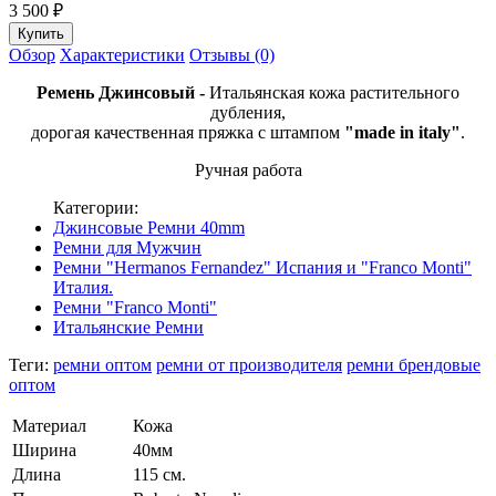
3 500
₽
Обзор
Характеристики
Отзывы (0)
Ремень Джинсовый -
Итальянская кожа растительного
дубления,
дорогая качественная пряжка с штампом
"made in italy"
.
Ручная работа
Категории:
Джинсовые Ремни 40mm
Ремни для Мужчин
Ремни "Hermanos Fernandez" Испания и "Franсo Monti"
Италия.
Ремни "Franсo Monti"
Итальянские Ремни
Теги:
ремни оптом
ремни от производителя
ремни брендовые
оптом
Материал
Кожа
Ширина
40мм
Длина
115 см.