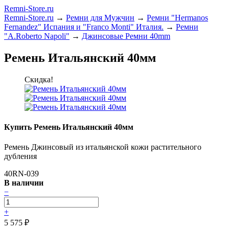
Remni-Store.ru
Remni-Store.ru
→
Ремни для Мужчин
→
Ремни "Hermanos
Fernandez" Испания и "Franсo Monti" Италия.
→
Ремни
"A.Roberto Napoli"
→
Джинсовые Ремни 40mm
Ремень Итальянский 40мм
Скидка!
Купить Ремень Итальянский 40мм
Ремень Джинсовый из итальянской кожи растительного
дубления
40RN-039
В наличии
−
+
5 575
₽