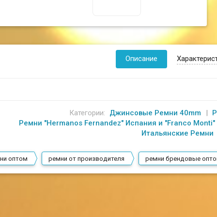
Описание
Характерис
Категории:
Джинсовые Ремни 40mm
Р
Ремни "Hermanos Fernandez" Испания и "Franсo Monti"
Итальянские Ремни
ни оптом
ремни от производителя
ремни брендовые опт