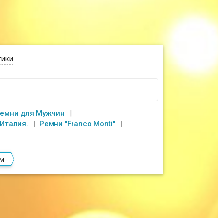
тики
емни для Мужчин
 Италия.
Ремни "Franсo Monti"
ом