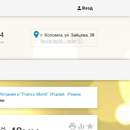

Вход

44
г. Коломна, ул. Зайцева, 38
Пн-Сб 00:00—18:00
i
ок
спания и "Franсo Monti" Италия.
/
Ремни
мм


