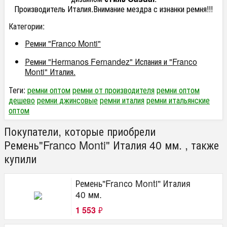
Производитель Италия.Внимание мездра с изнанки ремня!!!
Категории:
Ремни "Franсo Monti"
Ремни "Hermanos Fernandez" Испания и "Franсo
Monti" Италия.
Теги:
ремни оптом
ремни от производителя
ремни оптом
дешево
ремни джинсовые
ремни италия
ремни итальянские
оптом
Покупатели, которые приобрели
Ремень"Franсo Monti" Италия 40 мм. , также
купили
Ремень"Franсo Monti" Италия
40 мм.
1 553
₽