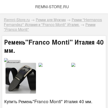
REMNI-STORE.RU
Remni-Store.ru
→
Ремни для Мужчин
→
Ремни "Hermanos
Fernandez" Испания и "Franсo Monti" Италия.
→
Ремни
"Franсo Monti"
Ремень"Franсo Monti" Италия 40
мм.
Скидка!
Купить Ремень"Franсo Monti" Италия 40 мм.