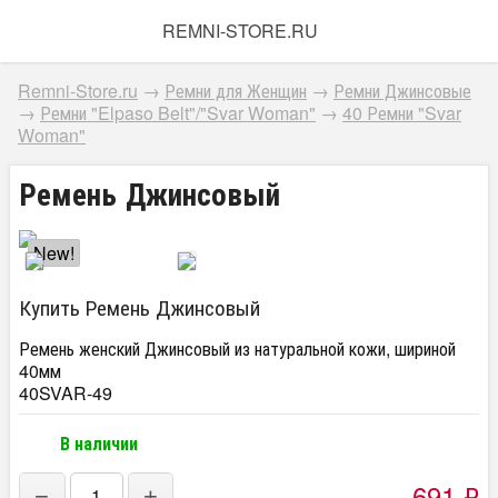
REMNI-STORE.RU
Remni-Store.ru
→
Ремни для Женщин
→
Ремни Джинсовые
→
Ремни "Elpaso Belt"/"Svar Woman"
→
40 Ремни "Svar
Woman"
Ремень Джинсовый
New!
Купить Ремень Джинсовый
Ремень женский Джинсовый из натуральной кожи, шириной
40мм
40SVAR-49
В наличии
691
₽
−
+