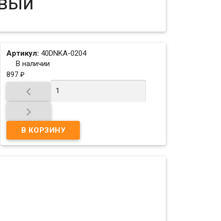
вый
Артикул:
40DNKA-0204
В наличии
897
₽

