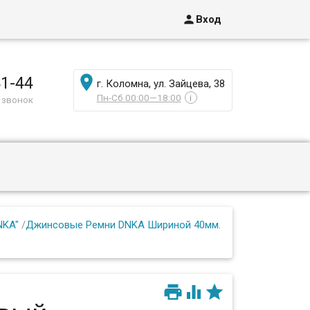

Вход

41-44
г. Коломна, ул. Зайцева, 38
Пн-Сб 00:00—18:00
i
 звонок
NKA"
/
Джинсовые Ремни DNKA Шириной 40мм.


