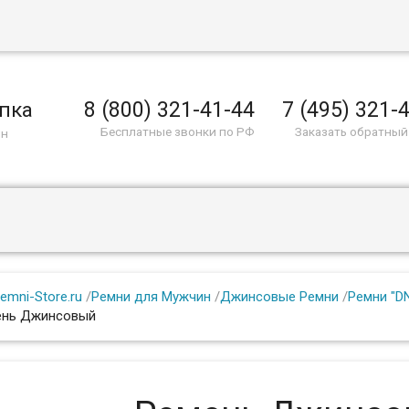
8 (800) 321-41-44
7 (495) 321-
пка
Бесплатные звонки по РФ
Заказать обратный
ин
emni-Store.ru
/
Ремни для Мужчин
/
Джинсовые Ремни
/
Ремни "D
ень Джинсовый