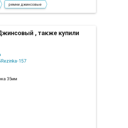
ремни джинсовые
Джинсовый , также купили
5Rezinka-157
нка 35мм