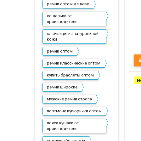
ремни оптом дешево
кошельки от
производителя
ключницы из натуральной
кожи
ремни оптом
ремни классические оптом
купить браслеты оптом
N
Пр
ремни широкие
мужские ремни стропа
портмоне купюрники оптом
пояса кушаки от
производителя
кожаные браслеты