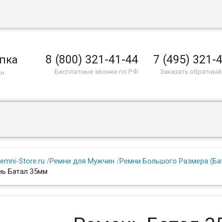
8 (800) 321-41-44
7 (495) 321-
пка
Бесплатные звонки по РФ
Заказать обратный
ин
emni-Store.ru
/
Ремни для Мужчин
/
Ремни Большого Размера (Ба
нь Батал 35мм