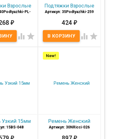
ки Взрослые
Подтяжки Взрослые
40Podtyazhki-PL-
Артикул: 35Podtyazhki-259
072
268
₽
424
₽
В наличии
В наличии
Качественные Подтяжки




для взрослых шириной
енные подтяжки
35мм
ослых шириной
Размер
от 44 до 60
40мм
дитель
Россия
New!
на
40 мм
ер
от 44 до 60
т
черный-
бирюзовый-
серый
 Узкий 15мм
Ремень Женский
ул: 15BS-048
Артикул: 30NRicci-026
679
₽
897
₽