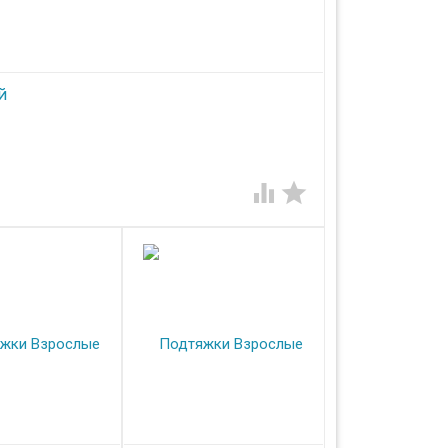
й
ной Испанской кожи,шириной 35мм

