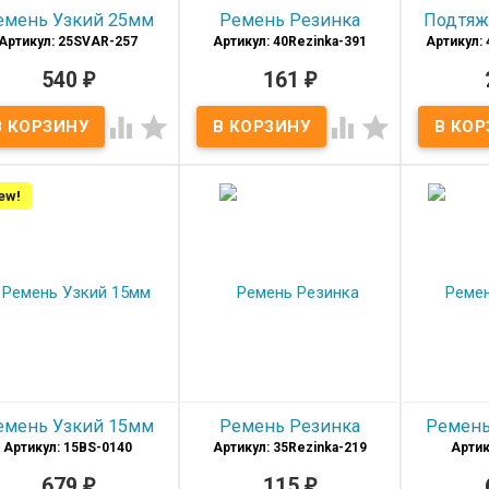
емень Узкий 25мм
Ремень Резинка
Подтяж
Артикул: 25SVAR-257
Артикул: 40Rezinka-391
Артикул: 
540
₽
161
₽
В наличии
В наличии
мень узкий Женский из
Ремень текстильный




натуральной кожи,
резинка, шириной 40мм.
Качеств
екоративный, шириной
Материал
Текстиль
для взр
25мм
Ширина
40мм
Материал
Кожа
Произво
Длина
105-
ew!
Ширина
25мм
Шири
120(+15)
Длина
90-125
Разм
см
см.
Цве
Производитель
Россия
оизводитель
S.V.A.R.
Цвет
Серо-
Цвет
Белый
бежевый
емень Узкий 15мм
Ремень Резинка
Ремень
Артикул: 15BS-0140
Артикул: 35Rezinka-219
Артик
679
₽
115
₽