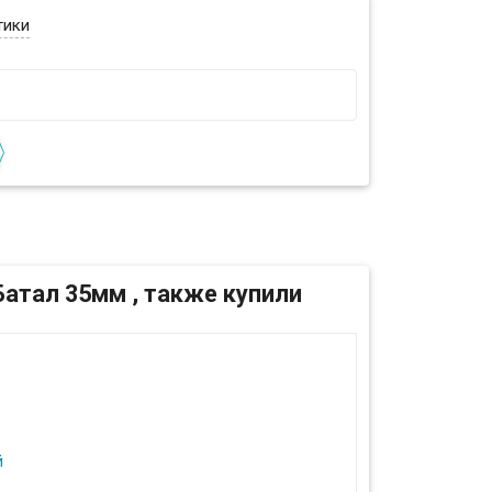
тики
атал 35мм , также купили