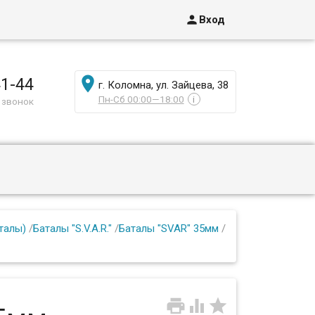

Вход

41-44
г. Коломна, ул. Зайцева, 38
Пн-Сб 00:00—18:00
i
 звонок
талы)
/
Баталы "S.V.A.R."
/
Баталы "SVAR" 35мм
/


