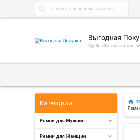

Выгодная Поку
Удобный интернет магаз

/
R
Категории
Реме
Ремни для Мужчин
Ремни для Женщин