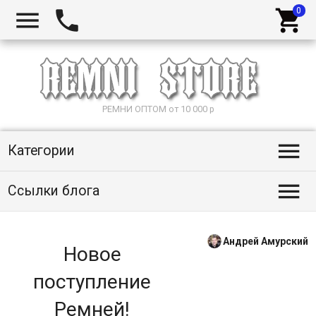



РЕМНИ ОПТОМ от 10 000 р

Категории

Ссылки блога
Андрей Амурский
Новое
поступление
Ремней!