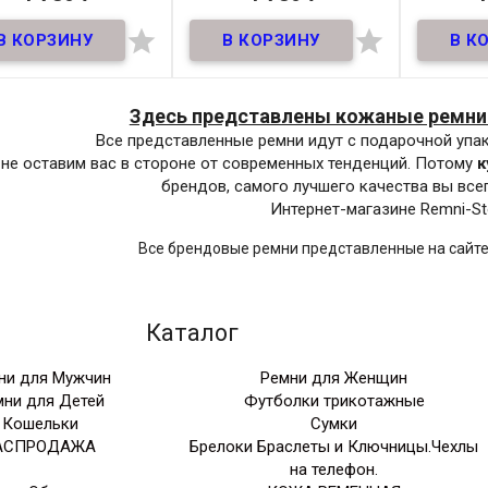
В наличии
В наличии


Ремень премиум из
Ремень премиум из
Ремен
ральной кожи! ширина
натуральной кожи! ширина
натураль
35мм
35мм
Материал
Кожа
Материал
Кожа
М
Здесь представлены кожаные ремни
Ширина
35мм
Ширина
40мм
Ш
Все представленные ремни идут с подарочной упак
Длина
105-
Длина
105-
не оставим вас в стороне от современных тенденций. Потому
к
125 см
125 см
брендов, самого лучшего качества вы все
Интернет-магазине Remni-St
Производитель
Klassic
Производитель
Klassic
Прои
Цвет
Черный
Цвет
Черный
Все брендовые ремни представленные на сайте
Каталог
ни для Мужчин
Ремни для Женщин
мни для Детей
Футболки трикотажные
Кошельки
Сумки
АСПРОДАЖА
Брелоки Браслеты и Ключницы.Чехлы
на телефон.