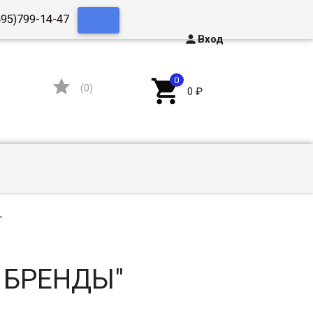
495)799-14-47

Вход


(
0
)
0
₽
"
 БРЕНДЫ"