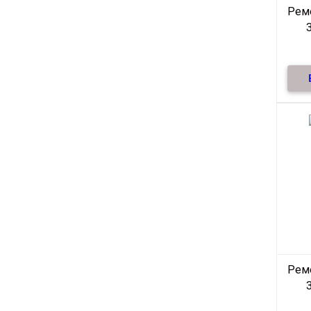
Рем
нату
Рем