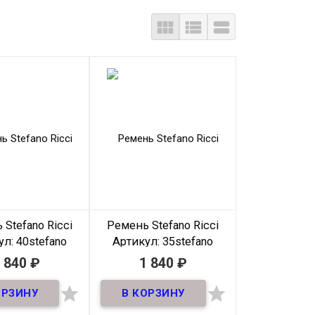



Stefano Ricci
Ремень Stefano Ricci
л: 40stefano
Артикул: 35stefano
icci -005
ricci -004
 840
₽
1 840
₽
В наличии
В наличии


ь премиум из
Ремень премиум из