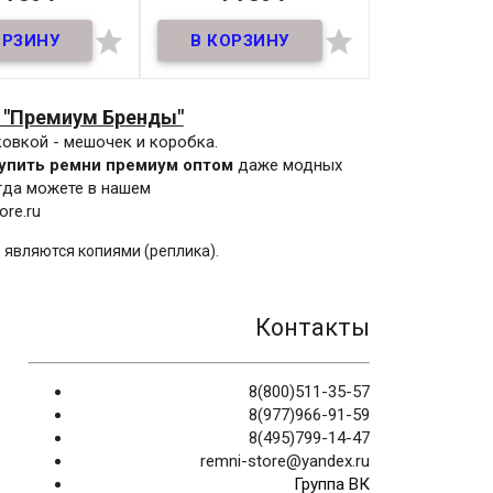
В наличии
В наличии


ь премиум из
ной кожи! ширина
35мм
Материал
:
Кожа
атериал
Кожа
Ширина:
35мм.
Длина:
110-130мм
 "Премиум Бренды"
ирина
35мм
Производитель:
BALLY
овкой - мешочек и коробка.
Длина
105-
Материал
Кожа
упить ремни премиум оптом
даже модных
125 см
гда можете в нашем
Ширина
35мм
ore.ru
зводитель
Klassic
Длина
105-
Цвет
Черный
 являются копиями (реплика).
125 см
Производитель
Klassic
Цвет
Черный
Контакты
8(800)511-35-57
8(977)966-91-59
8(495)799-14-47
remni-store@yandex.ru
Группа ВК