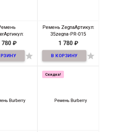
Цвет
Черный
Цвет
Черный
Ремень
Ремень Zegna
Артикул:
er
Артикул:
35zegna-PR-015
tier-PR-007
 780
₽
1 780
₽
В наличии
В наличии


Ремень премиум из
натуральной кожи! ширина
35мм
ериал
:
Кожа
Материал
Кожа
рина:
35мм.
Скидка!
а:
110-130мм
Ширина
35мм
одитель:
Cartier
Длина
105-
атериал
Кожа
125 см
ирина
35мм
Производитель
Klassic
Длина
105-
Цвет
Черный
125 см
зводитель
Klassic
Цвет
Черный