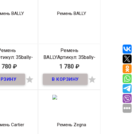
Длина
100-
Длина
105-
115 см
125 см
зводитель
Klassic
Производитель
Klassic
Цвет
Черный
Цвет
Черный
Ремень
Ремень
тикул: 35bally-
BALLY
Артикул: 35bally-
PR-005
PR-004
 780
₽
1 780
₽
В наличии
В наличии


ь премиум из
Ремень премиум из
ной кожи! ширина
натуральной кожи! ширина
35мм
35мм
атериал
Кожа
Материал
Кожа
ирина
35мм
Ширина
35мм
Длина
105-
Длина
105-
125 см
125 см
зводитель
Klassic
Производитель
Klassic