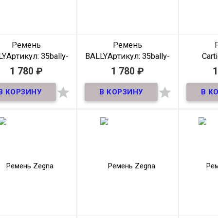
Цвет
Черный
Цвет
Черный
Ремень
Ремень
LY
Артикул: 35bally-
BALLY
Артикул: 35bally-
Carti
PR-003
PR-002
35Car
1 780
₽
1 780
₽
1
В наличии
В наличии


Ремень премиум из
Ремень премиум из
ральной кожи! ширина
натуральной кожи! ширина
Мат
35мм
35мм
Ши
Длин
Материал
Кожа
Материал
Кожа
Произв
Ширина
35мм
Ширина
35мм
М
Длина
105-
Длина
105-
Ш
125 см
125 см
Производитель
Klassic
Производитель
Klassic
Цвет
Черный
Цвет
Черный
Прои