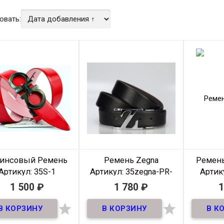
овать:
инсовый Ремень
Ремень Zegna
Ремень 
Артикул: 35S-1
Артикул: 35zegna-PR-
Артику
005
r
1 500
₽
1 780
₽
1
В наличии
В наличии


Ремень Брендовый
hino из качественной
Ремен
уральной кожи 40 мм