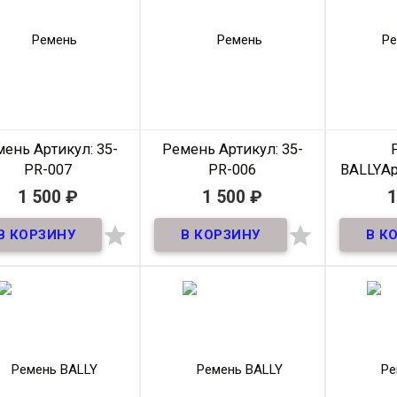
Длина
100-
Длина
100-
115 см
115 см
Производитель
Klassic
Производитель
Klassic
Прои
Цвет
Черный
Цвет
Черный
мень
Артикул: 35-
Ремень
Артикул: 35-
PR-007
PR-006
BALLY
Ар
1 500
₽
1 500
₽
1
В наличии
В наличии


Ремень премиум из
Ремень премиум из
ральной кожи! ширина
натуральной кожи! ширина
Ремен
35мм
35мм
натураль
Материал
Кожа
Материал
Кожа
М
Ширина
35мм
Ширина
35мм
Ш
Длина
105-
Длина
105-
125 см
125 см
Производитель
Klassic
Производитель
Klassic
Прои