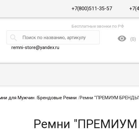
+7(800)511-35-57
+7(
Бесплатные звонки по РФ


(
0
)
remni-store@yandex.ru
мни для Мужчин
/
Брендовые Ремни
/
Ремни "ПРЕМИУМ БРЕНДЫ
Ремни "ПРЕМИУМ