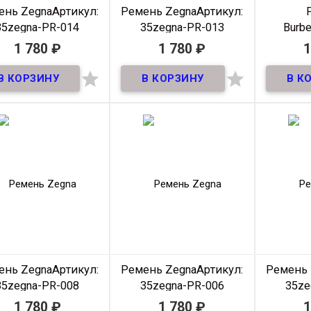
ень Zegna
Артикул:
Ремень Zegna
Артикул:
35zegna-PR-014
35zegna-PR-013
Burbe
35Bur
1 780
₽
1 780
₽
1
В наличии
В наличии


Ремень премиум из
Ремень премиум из
ральной кожи! ширина
натуральной кожи! ширина
Ремен
35мм
35мм
натураль
Материал
Кожа
Материал
Кожа
М
Ширина
35мм
Ширина
35мм
Ш
Длина
105-
Длина
105-
125 см
125 см
Производитель
Klassic
Производитель
Klassic
Прои
Цвет
Черный
Цвет
Черный
ень Zegna
Артикул:
Ремень Zegna
Артикул:
Ремень 
35zegna-PR-008
35zegna-PR-006
35ze
1 780
₽
1 780
₽
1