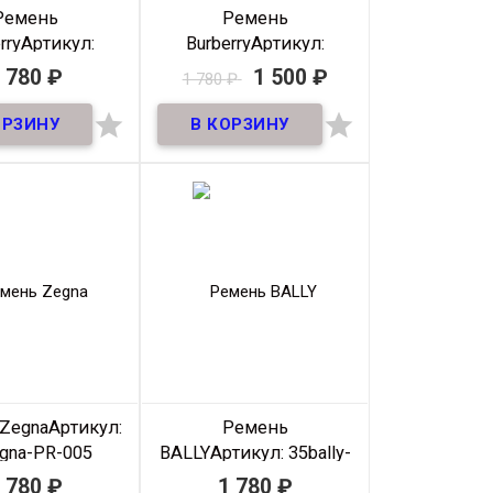
Ремень
Ремень
rry
Артикул:
Burberry
Артикул:
berry-PR-009
35Burberry-PR-007
 780
₽
1 500
₽
1 780
₽
В наличии
В наличии


ь премиум из
Ремень премиум из
ной кожи! ширина
натуральной кожи! ширина
35мм
35мм Внимание небольшая
вмятина на полосе!!!
атериал
Кожа
Материал
Кожа
ирина
35мм
Ширина
35мм
Длина
105-
Длина
105-
125 см
125 см
зводитель
Klassic
Производитель
Klassic
Цвет
Черный
Цвет
Черный
Zegna
Артикул:
Ремень
gna-PR-005
BALLY
Артикул: 35bally-
PR-001
 780
₽
1 780
₽