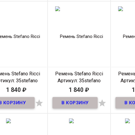
натураль
Материал
:
Кожа
Материал
Лак
Ширина:
35мм.
Длина:
110-130мм
М
Ширина
35мм
Бренд:
Zegna
Ш
Длина
105-125
см
Производитель
Китай
Прои
Цвет
Красный
ень Stefano Ricci
Ремень Stefano Ricci
Ремень 
тикул: 35stefano
Артикул: 35stefano
Артику
ricci -003
ricci -002
r
1 840
₽
1 840
₽
1
В наличии
В наличии


Ремень премиум из
Ремень премиум из
Ремен
ральной кожи! ширина
натуральной кожи! ширина
натураль
35мм
35мм
Материал
Кожа
Материал
Кожа
М
Ширина
35мм
Ширина
35мм
Ш