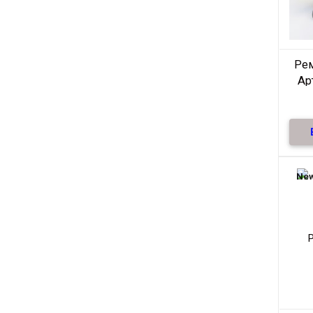
Ре
Ар
Ре
нат
те
New