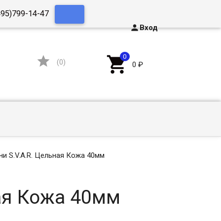
495)799-14-47

Вход


(
0
)
0
₽
ни S.V.A.R. Цельная Кожа 40мм
ная Кожа 40мм