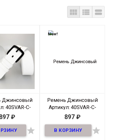



New!
ь Джинсовый
Ремень Джинсовый
л: 40SVAR-C-
Артикул: 40SVAR-C-
611
610
897
₽
897
₽
В наличии
В наличии


 Джинсовый из
Ремень Джинсовый из