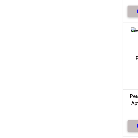
Ре
нат
те
New
Ре
Ар
Ре
нат