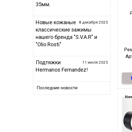
35мм.
Новые кожаные
8 декабря 2025
классические зажимы
нашего бренда "S.V.A.R" и
"Olio Rosti"
Ре
Ар
Подтяжки
11 июля 2025
Hermanos Fernandez!
Ре
Последние новости
нат
те
New