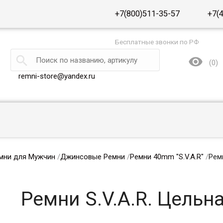
+7(800)511-35-57
+7(
Бесплатные звонки по РФ


(
0
)
remni-store@yandex.ru
мни для Мужчин
/
Джинсовые Ремни
/
Ремни 40mm "S.V.A.R"
/
Рем
Ремни S.V.A.R. Цель