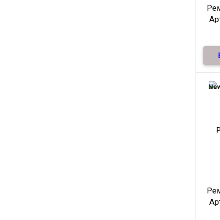
Ре
Ар
Ре
нат
те
New
Ре
Ар