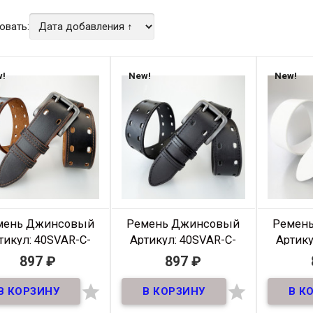
овать:
!
New!
New!
мень Джинсовый
Ремень Джинсовый
Ремен
тикул: 40SVAR-C-
Артикул: 40SVAR-C-
Артику
615
614
897
₽
897
₽
В наличии
В наличии


мень Джинсовый из
Ремень Джинсовый из
Ремень