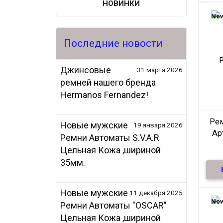
нат
НОВИНКИ
те
New
Последние новости
Джинсовые
31 марта 2026
ремней нашего бренда
Hermanos Fernandez!
Ре
Новые мужские
19 января 2026
Ар
Ремни Автоматы S.V.A.R
Цельная Кожа ,шириной
35мм.
Ре
нат
Новые мужские
11 декабря 2025
те
New
Ремни Автоматы "OSCAR"
Цельная Кожа ,шириной