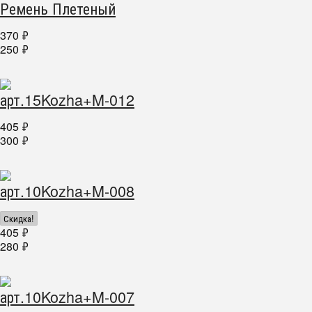
Ремень Плетеный
370
₽
250
₽
арт.15Kozha+M-012
405
₽
300
₽
арт.10Kozha+M-008
Скидка!
405
₽
280
₽
арт.10Kozha+M-007