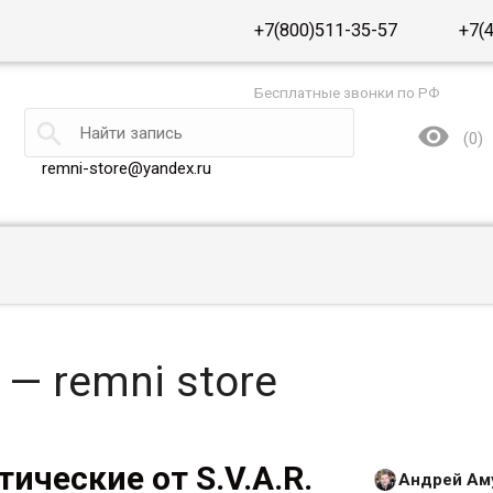
+7(800)511-35-57
+7(
Бесплатные звонки по РФ


(
0
)
remni-store@yandex.ru
 — remni store
ические от S.V.A.R.
Андрей Ам