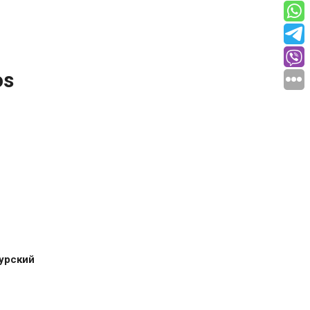
os
урский