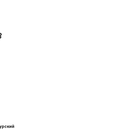
з
урский