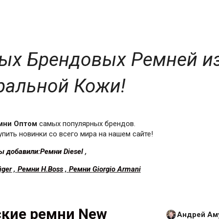
ых Брендовых Ремней и
ральной Кожи!
мни Оптом
самых популярных брендов.
пить новинки со всего мира на нашем сайте!
ы добавили:Ремни
Diesel
,
iger
,
Ремни
H.Boss
,
Ремни
Giorgio Armani
ские ремни New
Андрей Ам