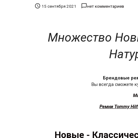


15 сентября 2021
нет комментариев
Множество Нов
Нату
Брендовые ре
Вы всегда сможете ку
М
Ремни
Tommy Hilf
Новые - Классиче