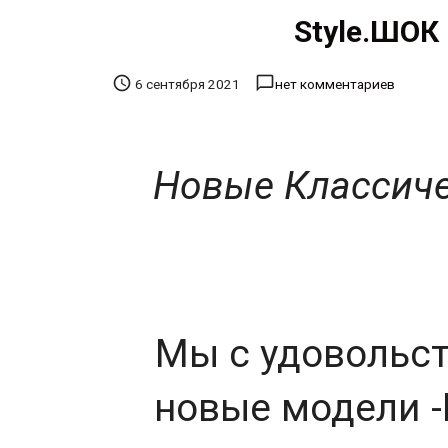
Style.ШОК 


6 сентября 2021
нет комментариев
Новые Классиче
Мы с удовольс
новые модели -