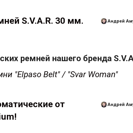
ней S.V.A.R. 30 мм.
Андрей Ам
ских ремней нашего бренда S.V.A
ни "Elpaso Belt" / "Svar Woman"
матические от
Андрей Ам
ium!