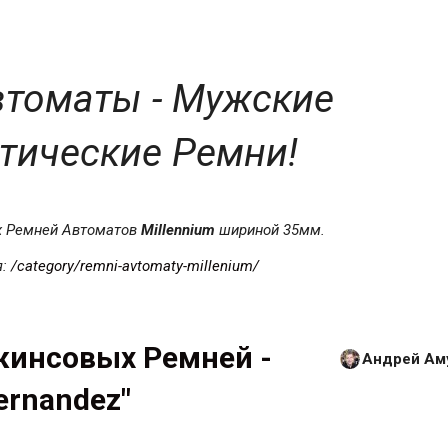
томаты - Мужские
тические Ремни!
х Ремней Автоматов
Millennium
шириной 35мм.
я:
/category/remni-avtomaty-millenium/
жинсовых Ремней -
Андрей Ам
ernandez"