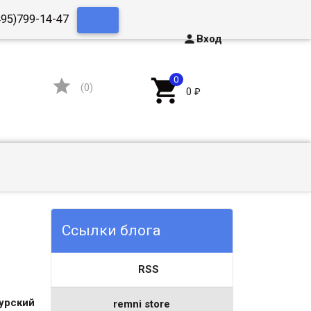
495)799-14-47

Вход


(
0
)
0
₽
Ссылки блога
RSS
урский
remni store