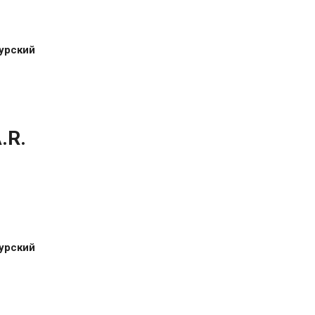
урский
.R.
урский