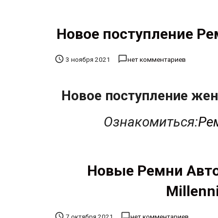
Новое поступление Рем


3 ноября 2021
нет комментариев
Новое поступление жен
Ознакомиться:
Рем
Новые Ремни Авто
Millenn


7 октября 2021
нет комментариев