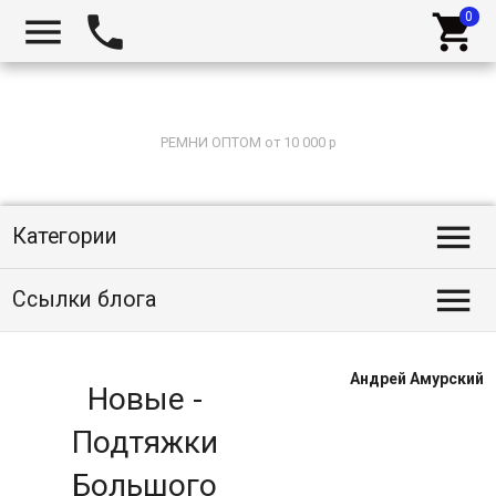



РЕМНИ ОПТОМ от 10 000 р

Категории

Ссылки блога
Андрей Амурский
Новые -
Подтяжки
Большого