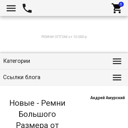



РЕМНИ ОПТОМ от 10 000 р

Категории

Ссылки блога
Андрей Амурский
Новые - Ремни
Большого
Размера от